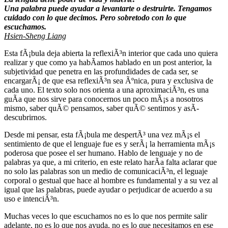
Una palabra puede ayudar a levantarte o destruirte.
Tengamos
cuidado con lo que decimos. Pero sobretodo con lo que
escuchamos.
Hsien-Sheng Liang
Esta fÃ¡bula deja abierta la reflexiÃ³n interior que cada uno quiera
realizar y que como ya habÃ­amos hablado en un post anterior, la
subjetividad que penetra en las profundidades de cada ser, se
encargarÃ¡ de que esa reflexiÃ³n sea Ãºnica, pura y exclusiva de
cada uno. El texto solo nos orienta a una aproximaciÃ³n, es una
guÃ­a que nos sirve para conocernos un poco mÃ¡s a nosotros
mismo, saber quÃ© pensamos, saber quÃ© sentimos y asÃ­
descubrirnos.
Desde mi pensar, esta fÃ¡bula me despertÃ³ una vez mÃ¡s el
sentimiento de que el lenguaje fue es y serÃ¡ la herramienta mÃ¡s
poderosa que posee el ser humano. Hablo de lenguaje y no de
palabras ya que, a mi criterio, en este relato harÃ­a falta aclarar que
no solo las palabras son un medio de comunicaciÃ³n, el leguaje
corporal o gestual que hace al hombre es fundamental y a su vez al
igual que las palabras, puede ayudar o perjudicar de acuerdo a su
uso e intenciÃ³n.
Muchas veces lo que escuchamos no es lo que nos permite salir
adelante, no es lo que nos ayuda, no es lo que necesitamos en ese