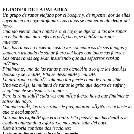
EL PODER DE LA PALABRA
Un grupo de ranas viajaba por el bosque y, de repente, dos de ellas
cayeron en un hoyo profundo. Las ranas se reunieron alrededor del
hoyo.
Cuando vieron cuan hondo era el hoyo, le dijeron a las dos ranas
en el fondo que para efectos prÃ¡cticos, se debÃ­an dar por
muertas.
Las dos ranas no hicieron caso a los comentarios de sus amigas y
siguieron tratando de saltar fuera del hoyo con todas sus fuerzas.
Las otras ranas seguÃ­an insistiendo que sus esfuerzos serÃ­an
inÃºtiles.
Finalmente, una de las ranas puso atenciÃ³n a lo que las demÃ¡s
decÃ­an y se rindiÃ³; Ella se desplomÃ³ y muriÃ³.
La otra rana continuÃ³ saltando tan fuerte como le era posible.
Una vez mÃ¡s, la multitud de ranas le grito que dejara de sufrir y
simplemente se dispusiera a morir.
Pero la rana saltÃ³ cada vez con mÃ¡s fuerza hasta que finalmente
saliÃ³ del hoyo.
Cuando saliÃ³, las otras ranas le preguntaron: «Â¿No escuchaste lo
que te decÃ­amos?»
La rana les explicÃ³ que era sorda. Ella pensÃ³ que las demÃ¡s la
estaban animando a esforzarse mas para salir del hoyo.
Esta historia contiene dos lecciones:
La lengua tiene poder de vida y muerte.