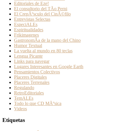
Editoriales de Eze!
El consultorio del TÃ­o Perni
El CrepÃºsculo del CinÃ©filo
Entrevistas Selectas
EspeciALEs
Espiritualidades
Frikimagenes
GastronomÃ­a de la mano del Chino
Humor Textual
La vuelta al mundo en 80 teclas
Lengua Picante
Links para navegar
Lugares Interesantes en Google Earth
Pensamientos Colectivos
Placeres Digitales
Placeres Terrenales
Regulando
RetroEditoriales
TemALEs
Todo lo que CD MÃºsica
Videos
Etiquetas