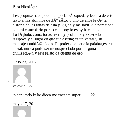
Para NicolÃ¡s:
Les propuse hace poco tiempo la bÃºsqueda y lectura de este
texto a mis alumnos de 3Âº aÃ±o y uno de ellos leyÃ³ la
historia de las ranas de esta pÃ¡gina y me invitÃ³ a participar
con mi comentario por lo cual hoy lo estoy haciendo.
La fÃ¡bula, como todas, es muy profunda y excede la
Ã©poca y el lugar en que fue escrita; es universal y su
mensaje tambiÃ©n lo es. El poder que tiene la palabra,escrita
u oral, nunca pudo ser menospreciado por ninguna
civilizaciÃ³n y este relato da cuenta de eso.
junio 23, 2007
valewin...??
:bieen: todo lo ke dicen me encanta super……..??
mayo 17, 2011