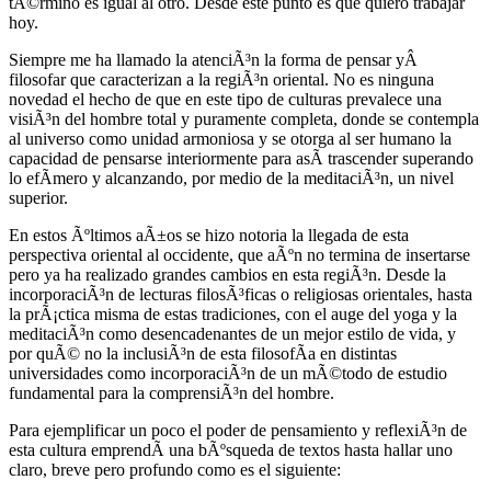
tÃ©rmino es igual al otro. Desde este punto es que quiero trabajar
hoy.
Siempre me ha llamado la atenciÃ³n la forma de pensar yÂ
filosofar que caracterizan a la regiÃ³n oriental. No es ninguna
novedad el hecho de que en este tipo de culturas prevalece una
visiÃ³n del hombre total y puramente completa, donde se contempla
al universo como unidad armoniosa y se otorga al ser humano la
capacidad de pensarse interiormente para asÃ­ trascender superando
lo efÃ­mero y alcanzando, por medio de la meditaciÃ³n, un nivel
superior.
En estos Ãºltimos aÃ±os se hizo notoria la llegada de esta
perspectiva oriental al occidente, que aÃºn no termina de insertarse
pero ya ha realizado grandes cambios en esta regiÃ³n. Desde la
incorporaciÃ³n de lecturas filosÃ³ficas o religiosas orientales, hasta
la prÃ¡ctica misma de estas tradiciones, con el auge del yoga y la
meditaciÃ³n como desencadenantes de un mejor estilo de vida, y
por quÃ© no la inclusiÃ³n de esta filosofÃ­a en distintas
universidades como incorporaciÃ³n de un mÃ©todo de estudio
fundamental para la comprensiÃ³n del hombre.
Para ejemplificar un poco el poder de pensamiento y reflexiÃ³n de
esta cultura emprendÃ­ una bÃºsqueda de textos hasta hallar uno
claro, breve pero profundo como es el siguiente: