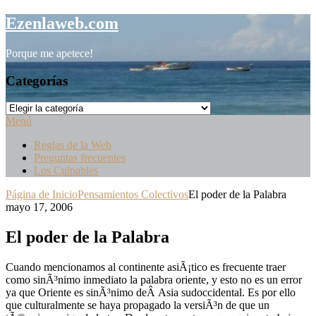
Saltar
Ezenlaweb.com
al
contenido
Porque me apetece!
Categorías
Categorías
Menú
Reglas de la Web
Preguntas frecuentes
Los Culpables
Página de Inicio
Pensamientos Colectivos
El poder de la Palabra
mayo 17, 2006
El poder de la Palabra
Cuando mencionamos al continente asiÃ¡tico es frecuente traer
como sinÃ³nimo inmediato la palabra oriente, y esto no es un error
ya que Oriente
es sinÃ³nimo deÂ Asia sudoccidental. Es por ello
que culturalmente se haya propagado la versiÃ³n de que un