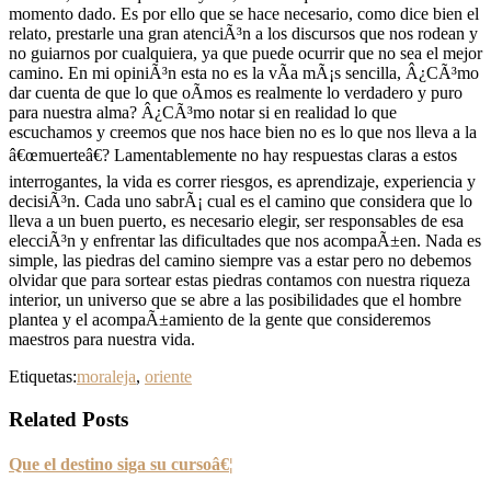
momento dado. Es por ello que se hace necesario, como dice bien el
relato, prestarle una gran atenciÃ³n a los discursos que nos rodean y
no guiarnos por cualquiera, ya que puede ocurrir que no sea el mejor
camino. En mi opiniÃ³n esta no es la vÃ­a mÃ¡s sencilla, Â¿CÃ³mo
dar cuenta de que lo que oÃ­mos es realmente lo verdadero y puro
para nuestra alma? Â¿CÃ³mo notar si en realidad lo que
escuchamos y creemos que nos hace bien no es lo que nos lleva a la
â€œmuerteâ€? Lamentablemente no hay respuestas claras a estos
interrogantes, la vida es correr riesgos, es aprendizaje, experiencia y
decisiÃ³n. Cada uno sabrÃ¡ cual es el camino que considera que lo
lleva a un buen puerto, es necesario elegir, ser responsables de esa
elecciÃ³n y enfrentar las dificultades que nos acompaÃ±en. Nada es
simple, las piedras del camino siempre vas a estar pero no debemos
olvidar que para sortear estas piedras contamos con nuestra riqueza
interior, un universo que se abre a las posibilidades que el hombre
plantea y el acompaÃ±amiento de la gente que consideremos
maestros para nuestra vida.
Etiquetas:
moraleja
,
oriente
Related Posts
Que el destino siga su cursoâ€¦