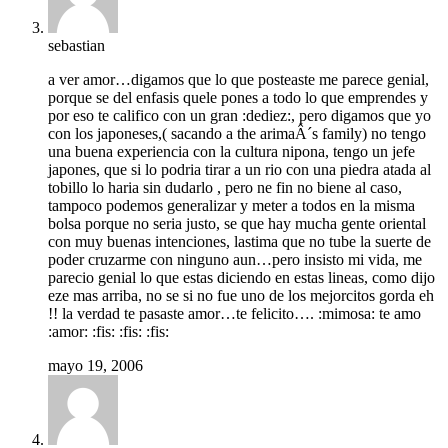
sebastian
a ver amor…digamos que lo que posteaste me parece genial,
porque se del enfasis quele pones a todo lo que emprendes y
por eso te califico con un gran :dediez:, pero digamos que yo
con los japoneses,( sacando a the arimaÂ´s family) no tengo
una buena experiencia con la cultura nipona, tengo un jefe
japones, que si lo podria tirar a un rio con una piedra atada al
tobillo lo haria sin dudarlo , pero ne fin no biene al caso,
tampoco podemos generalizar y meter a todos en la misma
bolsa porque no seria justo, se que hay mucha gente oriental
con muy buenas intenciones, lastima que no tube la suerte de
poder cruzarme con ninguno aun…pero insisto mi vida, me
parecio genial lo que estas diciendo en estas lineas, como dijo
eze mas arriba, no se si no fue uno de los mejorcitos gorda eh
!! la verdad te pasaste amor…te felicito…. :mimosa: te amo
:amor: :fis: :fis: :fis:
mayo 19, 2006