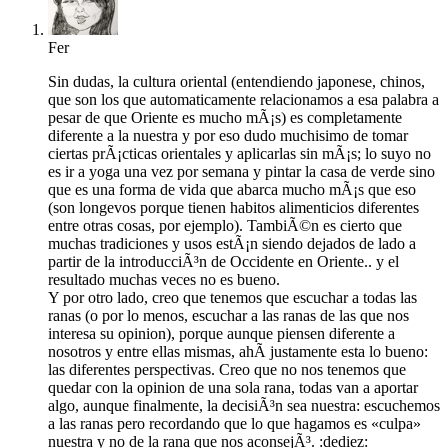
Fer
Sin dudas, la cultura oriental (entendiendo japonese, chinos,
que son los que automaticamente relacionamos a esa palabra a
pesar de que Oriente es mucho mÃ¡s) es completamente
diferente a la nuestra y por eso dudo muchisimo de tomar
ciertas prÃ¡cticas orientales y aplicarlas sin mÃ¡s; lo suyo no
es ir a yoga una vez por semana y pintar la casa de verde sino
que es una forma de vida que abarca mucho mÃ¡s que eso
(son longevos porque tienen habitos alimenticios diferentes
entre otras cosas, por ejemplo). TambiÃ©n es cierto que
muchas tradiciones y usos estÃ¡n siendo dejados de lado a
partir de la introducciÃ³n de Occidente en Oriente.. y el
resultado muchas veces no es bueno.
Y por otro lado, creo que tenemos que escuchar a todas las
ranas (o por lo menos, escuchar a las ranas de las que nos
interesa su opinion), porque aunque piensen diferente a
nosotros y entre ellas mismas, ahÃ­ justamente esta lo bueno:
las diferentes perspectivas. Creo que no nos tenemos que
quedar con la opinion de una sola rana, todas van a aportar
algo, aunque finalmente, la decisiÃ³n sea nuestra: escuchemos
a las ranas pero recordando que lo que hagamos es «culpa»
nuestra y no de la rana que nos aconsejÃ³. :dediez: