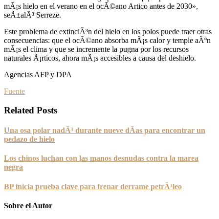
mÃ¡s hielo en el verano en el ocÃ©ano Artico antes de 2030»,
seÃ±alÃ³ Serreze.
Este problema de extinciÃ³n del hielo en los polos puede traer otras
consecuencias: que el ocÃ©ano absorba mÃ¡s calor y temple aÃºn
mÃ¡s el clima y que se incremente la pugna por los recursos
naturales Ã¡rticos, ahora mÃ¡s accesibles a causa del deshielo.
Agencias AFP y DPA
Fuente
Related Posts
Una osa polar nadÃ³ durante nueve dÃ­as para encontrar un
pedazo de hielo
Los chinos luchan con las manos desnudas contra la marea
negra
BP inicia prueba clave para frenar derrame petrÃ³leo
Sobre el Autor