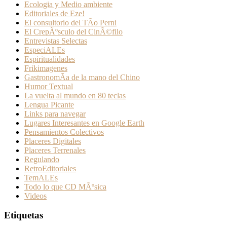
Ecologia y Medio ambiente
Editoriales de Eze!
El consultorio del TÃ­o Perni
El CrepÃºsculo del CinÃ©filo
Entrevistas Selectas
EspeciALEs
Espiritualidades
Frikimagenes
GastronomÃ­a de la mano del Chino
Humor Textual
La vuelta al mundo en 80 teclas
Lengua Picante
Links para navegar
Lugares Interesantes en Google Earth
Pensamientos Colectivos
Placeres Digitales
Placeres Terrenales
Regulando
RetroEditoriales
TemALEs
Todo lo que CD MÃºsica
Videos
Etiquetas