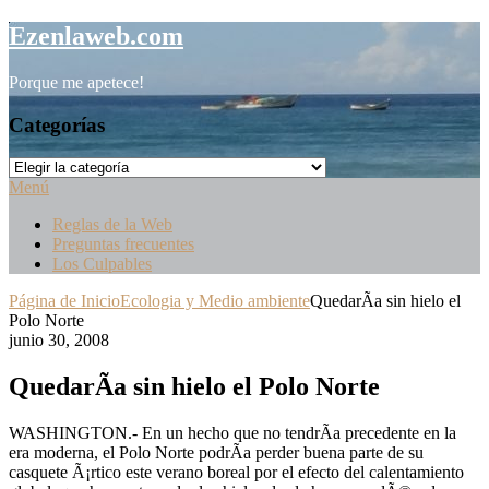
Saltar
Ezenlaweb.com
al
contenido
Porque me apetece!
Categorías
Categorías
Menú
Reglas de la Web
Preguntas frecuentes
Los Culpables
Página de Inicio
Ecologia y Medio ambiente
QuedarÃ­a sin hielo el
Polo Norte
junio 30, 2008
QuedarÃ­a sin hielo el Polo Norte
WASHINGTON.- En un hecho que no tendrÃ­a precedente en la
era moderna, el Polo Norte podrÃ­a perder buena parte de su
casquete Ã¡rtico este verano boreal por el efecto del calentamiento