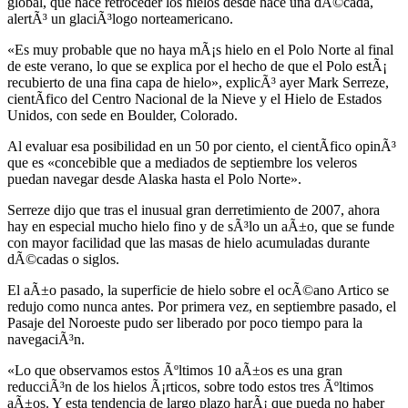
global, que hace retroceder los hielos desde hace una dÃ©cada,
alertÃ³ un glaciÃ³logo norteamericano.
«Es muy probable que no haya mÃ¡s hielo en el Polo Norte al final
de este verano, lo que se explica por el hecho de que el Polo estÃ¡
recubierto de una fina capa de hielo», explicÃ³ ayer Mark Serreze,
cientÃ­fico del Centro Nacional de la Nieve y el Hielo de Estados
Unidos, con sede en Boulder, Colorado.
Al evaluar esa posibilidad en un 50 por ciento, el cientÃ­fico opinÃ³
que es «concebible que a mediados de septiembre los veleros
puedan navegar desde Alaska hasta el Polo Norte».
Serreze dijo que tras el inusual gran derretimiento de 2007, ahora
hay en especial mucho hielo fino y de sÃ³lo un aÃ±o, que se funde
con mayor facilidad que las masas de hielo acumuladas durante
dÃ©cadas o siglos.
El aÃ±o pasado, la superficie de hielo sobre el ocÃ©ano Artico se
redujo como nunca antes. Por primera vez, en septiembre pasado, el
Pasaje del Noroeste pudo ser liberado por poco tiempo para la
navegaciÃ³n.
«Lo que observamos estos Ãºltimos 10 aÃ±os es una gran
reducciÃ³n de los hielos Ã¡rticos, sobre todo estos tres Ãºltimos
aÃ±os. Y esta tendencia de largo plazo harÃ¡ que pueda no haber