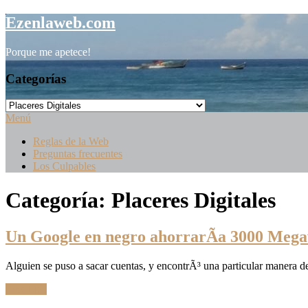
Saltar
Ezenlaweb.com
al
contenido
Porque me apetece!
Categorías
Categorías
Menú
Reglas de la Web
Preguntas frecuentes
Los Culpables
Categoría:
Placeres Digitales
Un Google en negro ahorrarÃ­a 3000 Mega
Alguien se puso a sacar cuentas, y encontrÃ³ una particular manera d
Leer Más