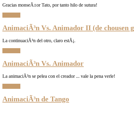
Gracias monseÃ±or Tato, por tanto hilo de sutura!
Leer Más
AnimaciÃ³n Vs. Animador II (de chousen 
La continuaciÃ³n del otro, claro estÃ¡.
Leer Más
AnimaciÃ³n Vs. Animador
La animaciÃ³n se pelea con el creador ... vale la pena verle!
Leer Más
AnimaciÃ³n de Tango