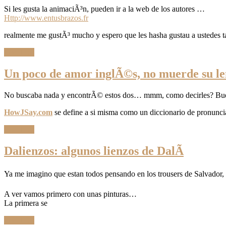
Si les gusta la animaciÃ³n, pueden ir a la web de los autores …
Http://www.entusbrazos.fr
realmente me gustÃ³ mucho y espero que les hasha gustau a ustedes
Leer Más
Un poco de amor inglÃ©s, no muerde su l
No buscaba nada y encontrÃ© estos dos… mmm, como decirles? Bueno
HowJSay.com
se define a si misma como un diccionario de pronunci
Leer Más
Dalienzos: algunos lienzos de DalÃ­
Ya me imagino que estan todos pensando en los trousers de Salvador, p
A ver vamos primero con unas pinturas…
La primera se
Leer Más