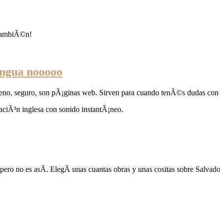
 tambiÃ©n!
engua nooooo
, seguro, son pÃ¡ginas web. Sirven para cuando tenÃ©s dudas con r
aciÃ³n inglesa con sonido instantÃ¡neo.
ero no es asÃ­. ElegÃ­ unas cuantas obras y unas cositas sobre Salvado