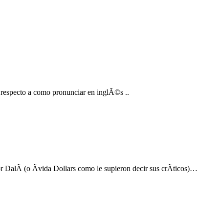
especto a como pronunciar en inglÃ©s ..
r DalÃ­ (o Ãvida Dollars como le supieron decir sus crÃ­ticos)…