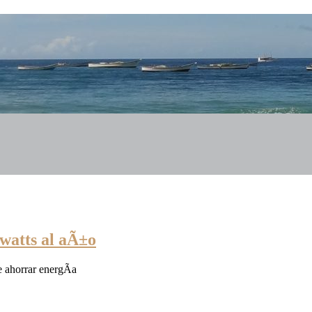
watts al aÃ±o
e ahorrar energÃ­a